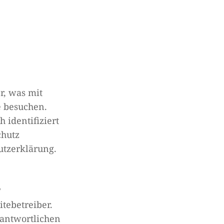
r, was mit
e besuchen.
 identifiziert
chutz
utzerklärung.
?
tebetreiber.
antwortlichen