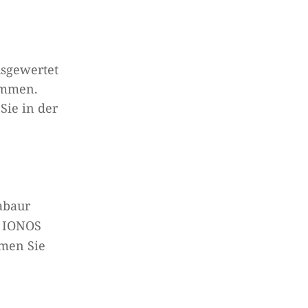
usgewertet
ammen.
Sie in der
abaur
t IONOS
hmen Sie