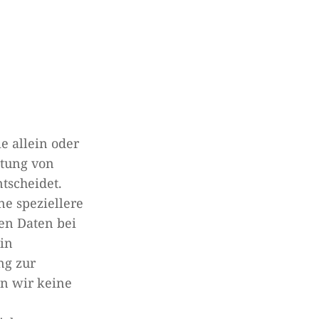
ie allein oder
itung von
tscheidet.
e speziellere
en Daten bei
ein
ng zur
rn wir keine