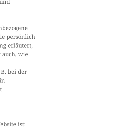
 und
enbezogene
ie persönlich
g erläutert,
t auch, wie
B. bei der
in
t
bsite ist: