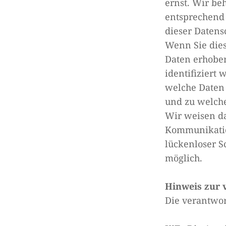
ernst. Wir be
entsprechend 
dieser Datens
Wenn Sie die
Daten erhoben
identifiziert
welche Daten 
und zu welch
Wir weisen da
Kommunikation
lückenloser Sc
möglich.
Hinweis zur 
Die verantwort