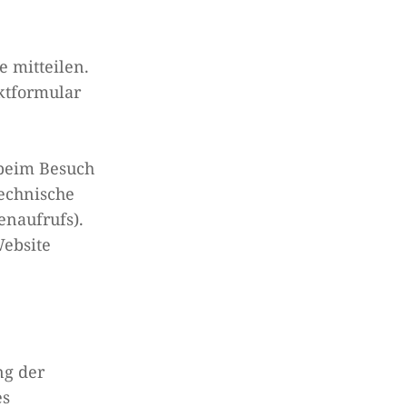
 mitteilen.
aktformular
 beim Besuch
technische
enaufrufs).
Website
ng der
es