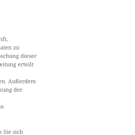
ft,
aten zu
öschung dieser
itung erteilt
ufen. Außerdem
kung der
en
 Sie sich