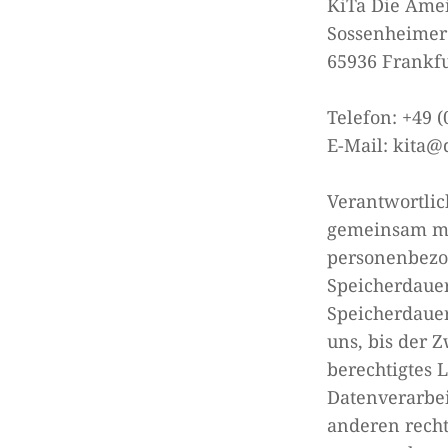
KiTa Die Amei
Sossenheimer
65936 Frankfu
Telefon: +49 (
E-Mail: kita@
Verantwortlich
gemeinsam mi
personenbezog
Speicherdauer
Speicherdaue
uns, bis der 
berechtigtes 
Datenverarbei
anderen recht