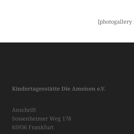
[photogallery 
Kindertagesstätte Die Ameisen e.V.
Anschrift
Sossenheimer Weg 178
65936 Frankfurt