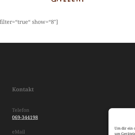
filter=“true“ show=“8″]
Kontakt
Telefon
069-344198
Um dir ein 
eMail
um Gerätei